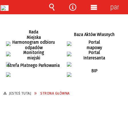
panel
Wyszukiwarka
Narzędzia
Menu
główne
Rada
Baza Aktów Własnych
Miejska
Harmonogram odbioru
Portal
odpadów
mapowy
Monitoring
Portal
miejski
Interesanta
Strefa Płatnego Parkowania
BIP
JESTEŚ TUTAJ
STRONA GŁÓWNA