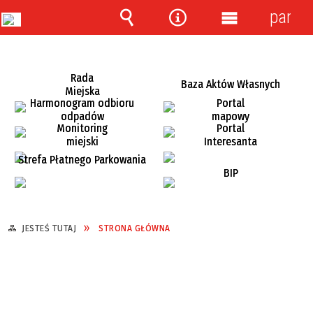
panel
Wyszukiwarka
Narzędzia
Menu
główne
Rada
Baza Aktów Własnych
Miejska
Harmonogram odbioru
Portal
odpadów
mapowy
Monitoring
Portal
miejski
Interesanta
Strefa Płatnego Parkowania
BIP
JESTEŚ TUTAJ
STRONA GŁÓWNA