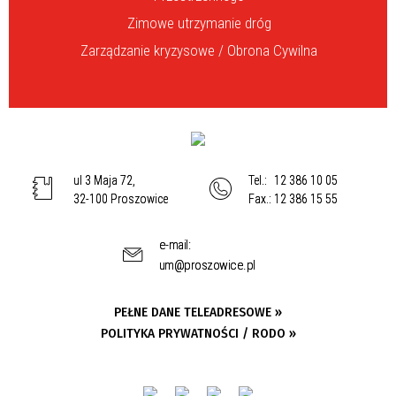
Zimowe utrzymanie dróg
Zarządzanie kryzysowe / Obrona Cywilna
ul 3 Maja 72,
Tel.:
12 386 10 05
32-100 Proszowice
Fax.:
12 386 15 55
e-mail:
um@proszowice.pl
PEŁNE DANE TELEADRESOWE »
POLITYKA PRYWATNOŚCI / RODO »