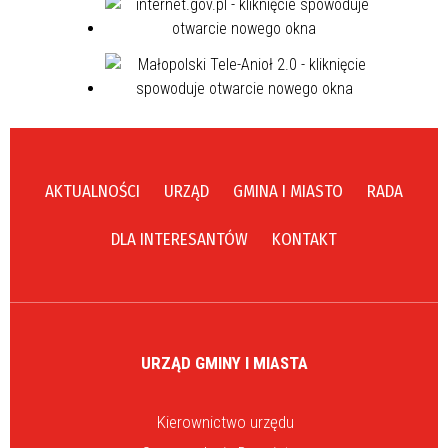
AKTUALNOŚCI
URZĄD
GMINA I MIASTO
RADA
DLA INTERESANTÓW
KONTAKT
URZĄD GMINY I MIASTA
Kierownictwo urzędu