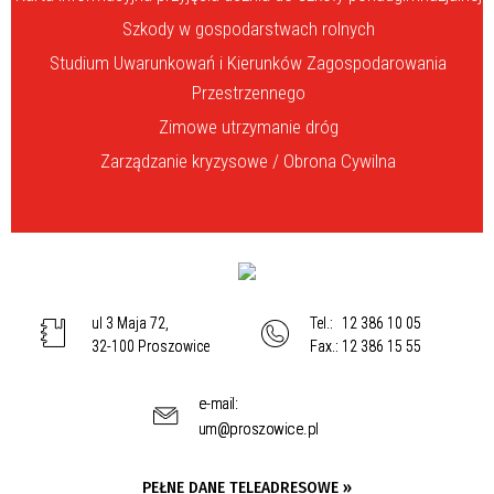
Szkody w gospodarstwach rolnych
Studium Uwarunkowań i Kierunków Zagospodarowania
Przestrzennego
Zimowe utrzymanie dróg
Zarządzanie kryzysowe / Obrona Cywilna
ul 3 Maja 72,
Tel.:
12 386 10 05
32-100 Proszowice
Fax.:
12 386 15 55
e-mail:
um@proszowice.pl
PEŁNE DANE TELEADRESOWE »