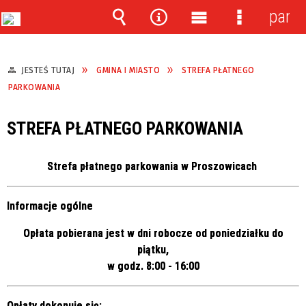
panel
Wyszukiwarka
Narzędzia
Menu
Menu
główne
szczegóło
JESTEŚ TUTAJ
GMINA I MIASTO
STREFA PŁATNEGO
PARKOWANIA
STREFA PŁATNEGO PARKOWANIA
Strefa płatnego parkowania w Proszowicach
Informacje ogólne
Opłata pobierana jest w dni robocze od poniedziałku do
piątku,
w godz. 8:00 - 16:00
Opłaty dokonuje się: