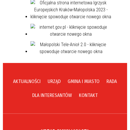
AKTUALNOŚCI
URZĄD
GMINA I MIASTO
RADA
DLA INTERESANTÓW
KONTAKT