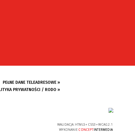
PEŁNE DANE TELEADRESOWE »
LITYKA PRYWATNOŚCI / RODO »
WALIDACJA:
HTML5
+
CSS3
+
WCAG 2.1
WYKONANIE
CONCEPT
INTERMEDIA