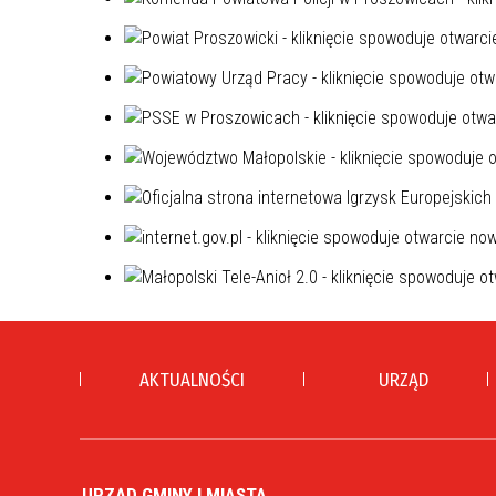
AKTUALNOŚCI
URZĄD
URZĄD GMINY I MIASTA