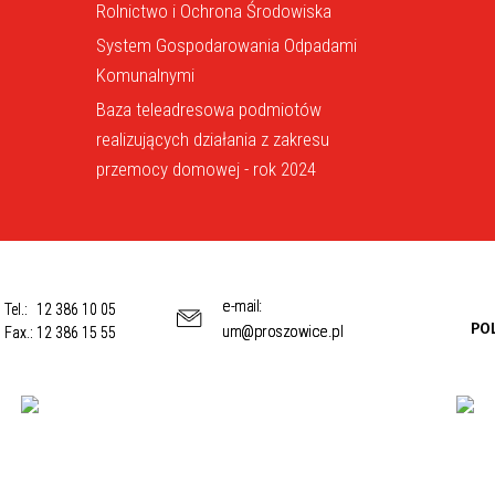
Rolnictwo i Ochrona Środowiska
System Gospodarowania Odpadami
Komunalnymi
Baza teleadresowa podmiotów
realizujących działania z zakresu
przemocy domowej - rok 2024
e-mail:
Tel.:
12 386 10 05
PO
um@proszowice.pl
Fax.:
12 386 15 55