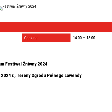
A
Trwające w za
Miejs
Godzina:
14:00 — 18:00
Organ
am Festiwal Żniwny 2024
 2024 r.,
Tereny Ogrodu Pełnego Lawendy