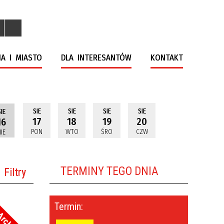
A I MIASTO
DLA INTERESANTÓW
KONTAKT
SIE
SIE
SIE
SIE
IE
17
18
19
20
16
PON
WTO
ŚRO
CZW
IE
TERMINY TEGO DNIA
Filtry
na fraza
Termin:
oria