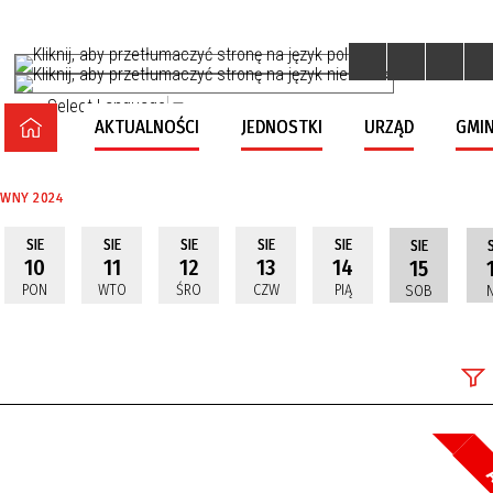
Select Language
▼
AKTUALNOŚCI
JEDNOSTKI
URZĄD
GMIN
IWNY 2024
SIE
SIE
SIE
SIE
SIE
SIE
S
10
11
12
13
14
15
PON
WTO
ŚRO
CZW
PIĄ
SOB
N
Szuka
Kateg