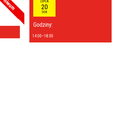
rchiwum
LIPCA
20
SOB
—
kresie
Godziny:
ce
14:00
–
18:00
izator