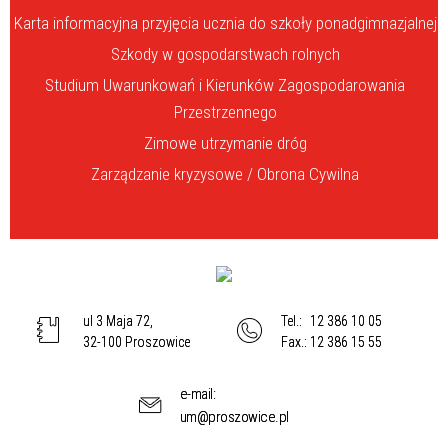
Karta informacyjna przyjęcia ucznia do szkoły ponadgimnazjalnej
Szkody w gospodarstwach rolnych
Studium Uwarunkowań i Kierunków Zagospodarowania
Przestrzennego
Zimowe utrzymanie dróg
Zarządzanie kryzysowe / Obrona Cywilna
ul 3 Maja 72,
Tel.:
12 386 10 05
32-100 Proszowice
Fax.:
12 386 15 55
e-mail:
um@proszowice.pl