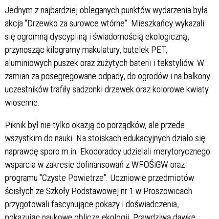
Jednym z najbardziej obleganych punktów wydarzenia była
akcja "Drzewko za surowce wtórne". Mieszkańcy wykazali
się ogromną dyscypliną i świadomością ekologiczną,
przynosząc kilogramy makulatury, butelek PET,
aluminiowych puszek oraz zużytych baterii i tekstyliów. W
zamian za posegregowane odpady, do ogrodów i na balkony
uczestników trafiły sadzonki drzewek oraz kolorowe kwiaty
wiosenne.
Piknik był nie tylko okazją do porządków, ale przede
wszystkim do nauki. Na stoiskach edukacyjnych działo się
naprawdę sporo m.in. Ekodoradcy udzielali merytorycznego
wsparcia w zakresie dofinansowań z WFOŚiGW oraz
programu "Czyste Powietrze". Uczniowie
przedmiotów
ścisłych ze Szkoły Podstawowej nr 1 w Proszowicach
przygotowali fascynujące pokazy i doświadczenia,
pokazując naukowe oblicze ekologii. Prawdziwą dawkę