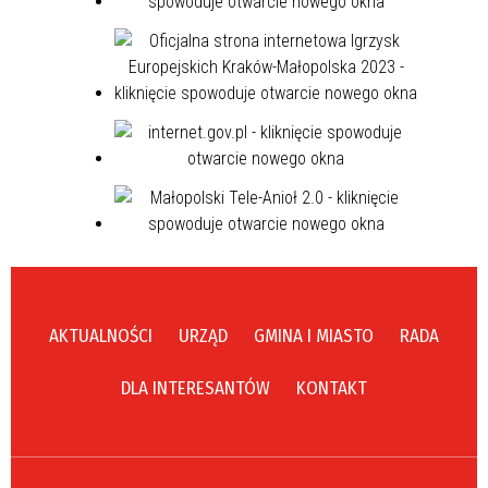
AKTUALNOŚCI
URZĄD
GMINA I MIASTO
RADA
DLA INTERESANTÓW
KONTAKT