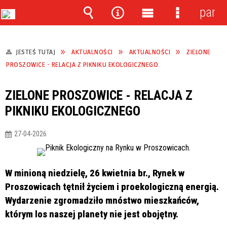
panel
Wyszukiwarka
Narzędzia
Menu
Menu
główne
szczegóło
JESTEŚ TUTAJ
AKTUALNOŚCI
AKTUALNOŚCI
ZIELONE
PROSZOWICE - RELACJA Z PIKNIKU EKOLOGICZNEGO
ZIELONE PROSZOWICE - RELACJA Z
PIKNIKU EKOLOGICZNEGO
27-04-2026
W minioną niedzielę, 26 kwietnia br., Rynek w
Proszowicach tętnił życiem i proekologiczną energią.
Wydarzenie zgromadziło mnóstwo mieszkańców,
którym los naszej planety nie jest obojętny.