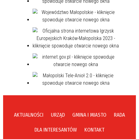
AKTUALNOŚCI
URZĄD
GMINA I MIASTO
RADA
DLA INTERESANTÓW
KONTAKT