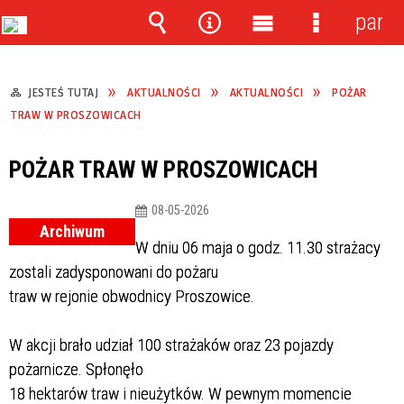
panel
Wyszukiwarka
Narzędzia
Menu
Menu
główne
szczegóło
JESTEŚ TUTAJ
AKTUALNOŚCI
AKTUALNOŚCI
POŻAR
TRAW W PROSZOWICACH
POŻAR TRAW W PROSZOWICACH
08-05-2026
Archiwum
W dniu 06 maja o godz. 11.30 strażacy
zostali zadysponowani do pożaru
traw w rejonie obwodnicy Proszowice.
W akcji brało udział 100 strażaków oraz 23 pojazdy
pożarnicze. Spłonęło
18 hektarów traw i nieużytków. W pewnym momencie