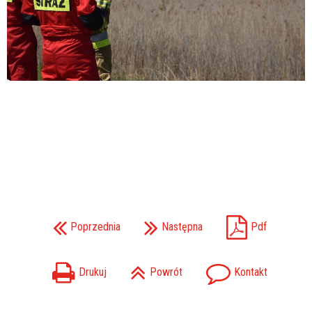
Poprzednia
Następna
Pdf
Drukuj
Powrót
Kontakt