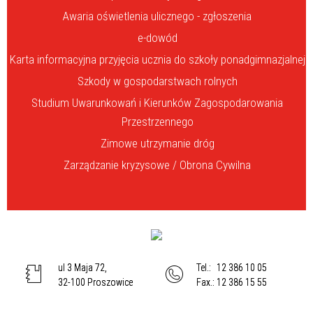
Awaria oświetlenia ulicznego - zgłoszenia
e-dowód
Karta informacyjna przyjęcia ucznia do szkoły ponadgimnazjalnej
Szkody w gospodarstwach rolnych
Studium Uwarunkowań i Kierunków Zagospodarowania
Przestrzennego
Zimowe utrzymanie dróg
Zarządzanie kryzysowe / Obrona Cywilna
ul 3 Maja 72,
Tel.:
12 386 10 05
32-100 Proszowice
Fax.:
12 386 15 55