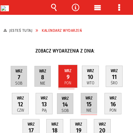
Wyszukiwarka
Narzędzia
Menu
Menu
główne
szcze
JESTEŚ TUTAJ
KALENDARZ WYDARZEŃ
ZOBACZ WYDARZENIA Z DNIA:
WRZ
WRZ
WRZ
WRZ
WRZ
9
10
11
7
8
PON
WTO
ŚRO
SOB
NIE
WRZ
WRZ
WRZ
WRZ
WRZ
12
13
16
15
14
CZW
PIĄ
PON
NIE
SOB
WRZ
WRZ
WRZ
WRZ
17
18
19
20