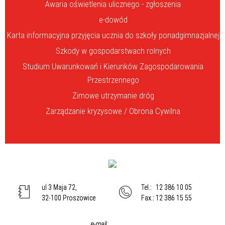
Awaria oświetlenia ulicznego - zgłoszenia
e-dowód
Karta informacyjna przyjęcia ucznia do szkoły ponadgimnazjalnej
Szkody w gospodarstwach rolnych
Studium Uwarunkowań i Kierunków Zagospodarowania
Przestrzennego
Zimowe utrzymanie dróg
Zarządzanie kryzysowe / Obrona Cywilna
ul 3 Maja 72,
Tel.:
12 386 10 05
32-100 Proszowice
Fax.:
12 386 15 55
e-mail: