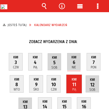
Wyszukiwarka
Narzędzia
Menu
Menu
główne
szcze
JESTEŚ TUTAJ
KALENDARZ WYDARZEŃ
ZOBACZ WYDARZENIA Z DNIA:
KWI
KWI
KWI
KWI
KWI
3
4
7
6
5
CZW
PIĄ
PON
NIE
SOB
KWI
KWI
KWI
KWI
KWI
8
9
10
11
12
WTO
ŚRO
CZW
PIĄ
SOB
KWI
KWI
KWI
KWI
14
15
16
13