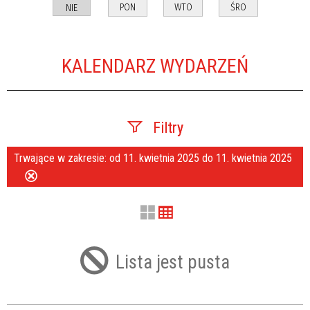
PON
WTO
ŚRO
NIE
KALENDARZ WYDARZEŃ
Filtry
Trwające w zakresie:
od 11. kwietnia 2025 do 11. kwietnia 2025
Szukana fraza
Usuń
ten
filtr
Kategoria
Lista jest pusta
Trwające w zakresie
—