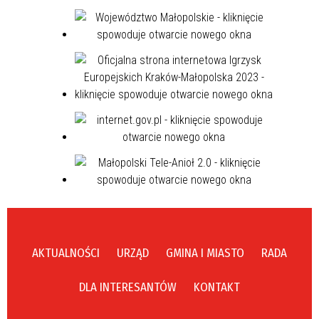
AKTUALNOŚCI
URZĄD
GMINA I MIASTO
RADA
DLA INTERESANTÓW
KONTAKT