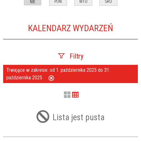
PON
WTO
ŚRO
NIE
KALENDARZ WYDARZEŃ
Filtry
Trwające w zakresie:
od 1. października 2025 do 31.
Szukana fraza
października 2025
Usuń
ten
filtr
Kategoria
Lista jest pusta
Trwające w zakresie
—