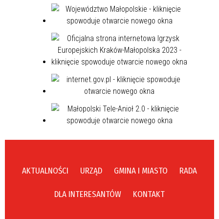
AKTUALNOŚCI
URZĄD
GMINA I MIASTO
RADA
DLA INTERESANTÓW
KONTAKT