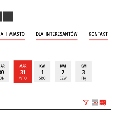
A I MIASTO
DLA INTERESANTÓW
KONTAKT
AR
MAR
KWI
KWI
KWI
30
31
1
2
3
ON
WTO
ŚRO
CZW
PIĄ
Filtry
Szukana fraza
Kategoria