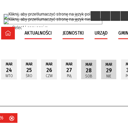
Select Language
▼
AKTUALNOŚCI
JEDNOSTKI
URZĄD
GMIN
MAR
MAR
MAR
MAR
M
MAR
MAR
24
25
26
27
28
29
WTO
ŚRO
CZW
PIĄ
P
SOB
NIE
026
Usuń
ten