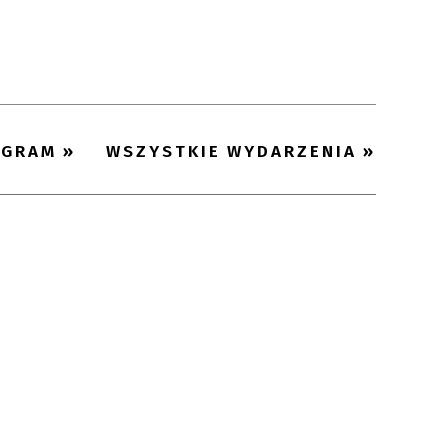
Trwające w
—
zakresie
Miejsce
OGRAM
WSZYSTKIE WYDARZENIA
Organizator