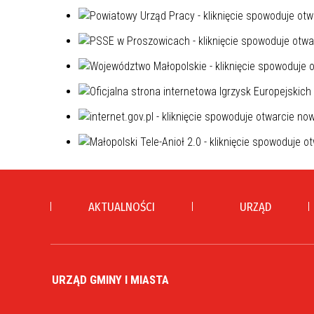
AKTUALNOŚCI
URZĄD
URZĄD GMINY I MIASTA