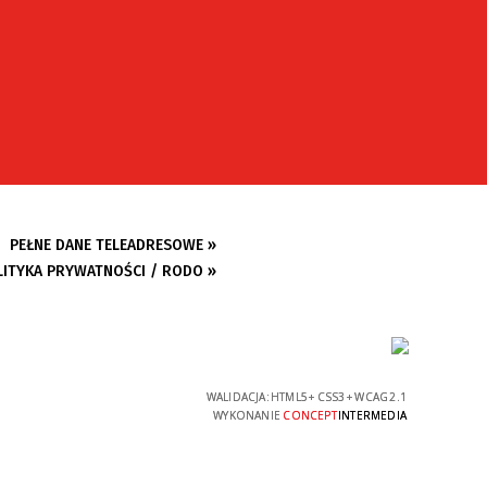
PEŁNE DANE TELEADRESOWE »
LITYKA PRYWATNOŚCI / RODO »
WALIDACJA:
HTML5
+
CSS3
+
WCAG 2.1
WYKONANIE
CONCEPT
INTERMEDIA