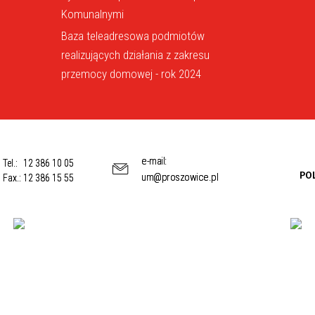
Komunalnymi
Baza teleadresowa podmiotów
realizujących działania z zakresu
przemocy domowej - rok 2024
e-mail:
Tel.:
12 386 10 05
PO
um@proszowice.pl
Fax.:
12 386 15 55