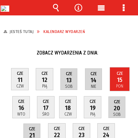
Wyszukiwarka
Narzędzia
Menu
Menu
główne
szcze
JESTEŚ TUTAJ
KALENDARZ WYDARZEŃ
ZOBACZ WYDARZENIA Z DNIA:
CZE
CZE
CZE
CZE
CZE
11
12
15
13
14
CZW
PIĄ
PON
SOB
NIE
CZE
CZE
CZE
CZE
CZE
16
17
18
19
20
WTO
ŚRO
CZW
PIĄ
SOB
CZE
CZE
CZE
CZE
22
23
24
21