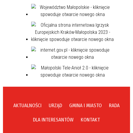
AKTUALNOŚCI
URZĄD
GMINA I MIASTO
RADA
DLA INTERESANTÓW
KONTAKT