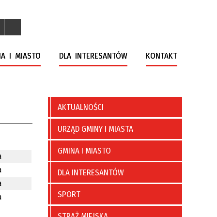
A I MIASTO
DLA INTERESANTÓW
KONTAKT
AKTUALNOŚCI
URZĄD GMINY I MIASTA
GMINA I MIASTO
a
a
DLA INTERESANTÓW
a
SPORT
a
STRAŻ MIEJSKA